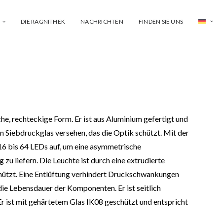
DIE RAGNITHEK
NACHRICHTEN
FINDEN SIE UNS
che, rechteckige Form. Er ist aus Aluminium gefertigt und
 Siebdruckglas versehen, das die Optik schützt. Mit der
 16 bis 64 LEDs auf, um eine asymmetrische
zu liefern. Die Leuchte ist durch eine extrudierte
chützt. Eine Entlüftung verhindert Druckschwankungen
die Lebensdauer der Komponenten. Er ist seitlich
Er ist mit gehärtetem Glas IK08 geschützt und entspricht