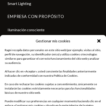
https://policies.google.com/terms?hl=fr
Smart Lighting
https://policies.google.com/privacy?hl=fr
EMPRESA CON PROPÓSITO
Iluminación consciente
Medio ambiente
Gestionar mis cookies
Compromiso humano
Asociaciones
Ragni recopila datos personales en este sitio web (por ejemplo, visitas al sitio,
perfil de navegación, su identificador único) y utiliza cookies o tecnologías
similares para garantizar el correcto funcionamiento del sitio web y analizar
CONTÁCTENOS
su audiencia.
Al hacer clic en «Aceptar», usted consiente las finalidades anteriormente
Contacto
indicadas de conformidad con nuestra Política de Cookies.
Sala de prensa
En caso de rechazar las cookies sujetas a consentimiento, únicamente se
instalarán las cookies estrictamente necesarias para las funcionalidades
Encontrar nuestras agencias comerciales
básicas de nuestro sitio web.
Puede modificar sus preferencias en cualquier momento haciendo clic en el
enlace «Gestionar mis cookies» situado en la parte inferior de la página.