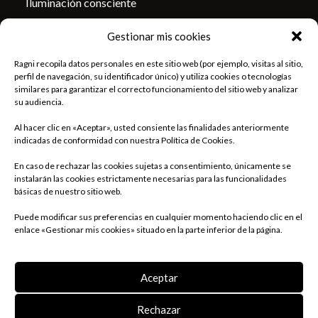
Iluminación consciente
Medio ambiente
Gestionar mis cookies
Compromiso humano
Asociaciones
Ragni recopila datos personales en este sitio web (por ejemplo, visitas al sitio,
perfil de navegación, su identificador único) y utiliza cookies o tecnologías
similares para garantizar el correcto funcionamiento del sitio web y analizar
CONTÁCTENOS
su audiencia.
Al hacer clic en «Aceptar», usted consiente las finalidades anteriormente
Contacto
indicadas de conformidad con nuestra Política de Cookies.
Sala de prensa
En caso de rechazar las cookies sujetas a consentimiento, únicamente se
instalarán las cookies estrictamente necesarias para las funcionalidades
Encontrar nuestras agencias comerciales
básicas de nuestro sitio web.
Puede modificar sus preferencias en cualquier momento haciendo clic en el
enlace «Gestionar mis cookies» situado en la parte inferior de la página.
2026 © Ragni SAS – Todos los derechos reservados
Aceptar
Aviso Legal
Política de Protección de Datos
Rechazar
Política de Cookies