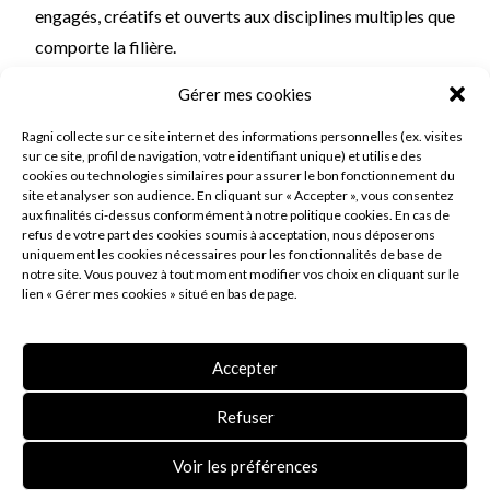
engagés, créatifs et ouverts aux disciplines multiples que
comporte la filière.
Gérer mes cookies
De 9h15 à 10h30 a eu lieu une première conférence –
Regards croisés sur l’éclairage d’aujourd’hui et de demain
Ragni collecte sur ce site internet des informations personnelles (ex. visites
sur ce site, profil de navigation, votre identifiant unique) et utilise des
: aspects sociologiques, philosophiques, politiques,
cookies ou technologies similaires pour assurer le bon fonctionnement du
techniques de la lumière et de l’éclairage. Animé par
site et analyser son audience. En cliquant sur « Accepter », vous consentez
aux finalités ci-dessus conformément à notre politique cookies. En cas de
Laurence Vanin, Romain Sordello, Virginie Nicolas, Saïg
refus de votre part des cookies soumis à acceptation, nous déposerons
Potard et Sebastien Vauclair.
uniquement les cookies nécessaires pour les fonctionnalités de base de
notre site. Vous pouvez à tout moment modifier vos choix en cliquant sur le
lien « Gérer mes cookies » situé en bas de page.
Suivie d’une deuxième conférence de 11h00 à 12h15 –
Écoconception dans l’éclairage public : comprendre les
cycles de vie actuels et identifier les leviers pour intégrer
Accepter
les objectifs de la France, animée par Julie Revillon et
Refuser
Marie Wouts.
Voir les préférences