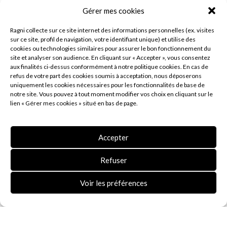
Gérer mes cookies
Ludivine Philippon, Marie-Anne Bernasconi, Julien Rapin,
Thierry Suzanne, Baptiste Troin, et de notre audience,
Ragni collecte sur ce site internet des informations personnelles (ex. visites
sur ce site, profil de navigation, votre identifiant unique) et utilise des
tant sur place qu’à distance, aura permis de générer de
cookies ou technologies similaires pour assurer le bon fonctionnement du
échanges enrichissants, de débats passionnés et des
site et analyser son audience. En cliquant sur « Accepter », vous consentez
aux finalités ci-dessus conformément à notre politique cookies. En cas de
découvertes variées pour l’ensemble de nos parties
refus de votre part des cookies soumis à acceptation, nous déposerons
prenantes.
uniquement les cookies nécessaires pour les fonctionnalités de base de
notre site. Vous pouvez à tout moment modifier vos choix en cliquant sur le
lien « Gérer mes cookies » situé en bas de page.
Nous espérons que cette journée de réflexion collective
autour de la réinvention des ambiances nocturnes aura
inspirée notre audience autant que nous pour faire
Accepter
évoluer nos pratiques vers des villes plus durables.
Refuser
Voir les préférences