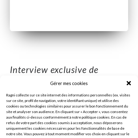
Interview exclusive de
Marcel, Jean-Christophe et
Gérer mes cookies
Stéphane RAGNI, dirigeants
Ragni collecte sur ce site internet des informations personnelles (ex. visites
du GROUPE RAGNI, portant
sur ce site, profil de navigation, votre identifiant unique) et utilise des
cookies ou technologies similaires pour assurer le bon fonctionnement du
sur le management d'une
site et analyser son audience. En cliquant sur « Accepter », vous consentez
aux finalités ci-dessus conformément à notre politique cookies. En cas de
entreprise industrielle
refus de votre part des cookies soumis à acceptation, nous déposerons
uniquement les cookies nécessaires pour les fonctionnalités de base de
familiale centenaire.
notre site. Vous pouvez à tout moment modifier vos choix en cliquant sur le