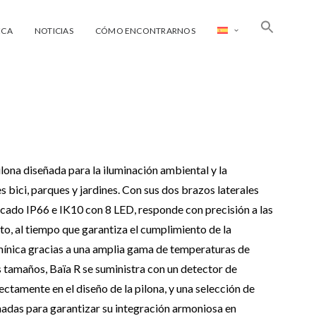
ECA
NOTICIAS
CÓMO ENCONTRARNOS
ilona diseñada para la iluminación ambiental y la
es bici, parques y jardines. Con sus dos brazos laterales
icado IP66 e IK10 con 8 LED, responde con precisión a las
o, al tiempo que garantiza el cumplimiento de la
mínica gracias a una amplia gama de temperaturas de
s tamaños, Baïa R se suministra con un detector de
ctamente en el diseño de la pilona, y una selección de
adas para garantizar su integración armoniosa en