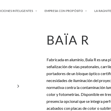
UCIONES INTELIGENTES
EMPRESA CON PROPÓSITO
LA RAGNIT
BAÏA R
Fabricada en aluminio, Baïa R es una p
señalización de vías peatonales, carril
portadores de un bloque óptico certif
necesidades de iluminación del proyect
normativa contra la contaminación lu
color y fotometrías. Disponible en tre
presencia opcional que se integra perfe
acabados con placas de color o sublim