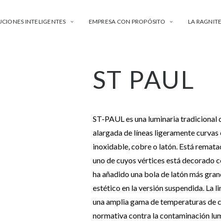
UCIONES INTELIGENTES
EMPRESA CON PROPÓSITO
LA RAGNIT
ST PAUL
ST-PAUL es una luminaria tradicional d
alargada de líneas ligeramente curvas
inoxidable, cobre o latón. Está remat
uno de cuyos vértices está decorado co
ha añadido una bola de latón más grand
estético en la versión suspendida. La 
una amplia gama de temperaturas de co
normativa contra la contaminación lum