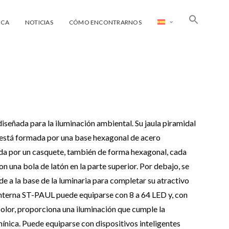
ECA
NOTICIAS
CÓMO ENCONTRARNOS
iseñada para la iluminación ambiental. Su jaula piramidal
 está formada por una base hexagonal de acero
ada por un casquete, también de forma hexagonal, cada
n una bola de latón en la parte superior. Por debajo, se
e a la base de la luminaria para completar su atractivo
linterna ST-PAUL puede equiparse con 8 a 64 LED y, con
lor, proporciona una iluminación que cumple la
ínica. Puede equiparse con dispositivos inteligentes