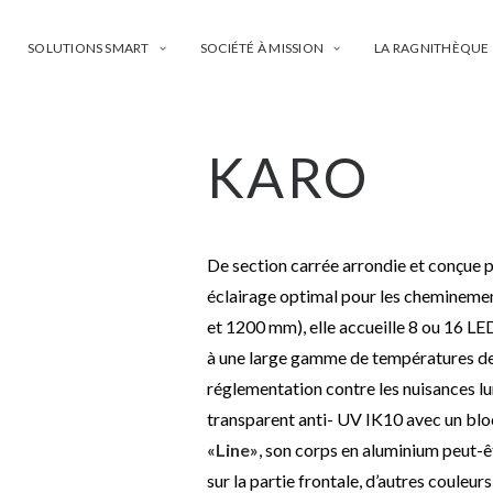
SOLUTIONS SMART
SOCIÉTÉ À MISSION
LA RAGNITHÈQUE
KARO
De section carrée arrondie et conçue 
éclairage optimal pour les cheminement
et 1200 mm), elle accueille 8 ou 16 LE
à une large gamme de températures de c
réglementation contre les nuisances l
transparent anti- UV IK10 avec un blo
«Line»
, son corps en aluminium peut-ê
sur la partie frontale, d’autres couleu