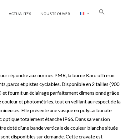
ACTUALITÉS
NOUS TROUVER
pour répondre aux normes PMR, la borne Karo offre un
s, parcs et pistes cyclables. Disponible en 2 tailles (900
D et fournit un éclairage parfaitement dimensionné grâce
ouleur et photométries, tout en veillant au respect de la
umineuses. Elle présente une vasque en polycarbonate
c optique totalement étanche IP66. Dans sa
version
tre doté d’une bande verticale de couleur blanche située
rs sont disponibles sur demande. Cette cravate est