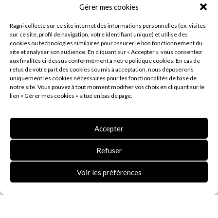
Gérer mes cookies
Ragni collecte sur ce site internet des informations personnelles (ex. visites
sur ce site, profil de navigation, votre identifiant unique) et utilise des
cookies ou technologies similaires pour assurer le bon fonctionnement du
site et analyser son audience. En cliquant sur « Accepter », vous consentez
aux finalités ci-dessus conformément à notre politique cookies. En cas de
refus de votre part des cookies soumis à acceptation, nous déposerons
uniquement les cookies nécessaires pour les fonctionnalités de base de
notre site. Vous pouvez à tout moment modifier vos choix en cliquant sur le
lien « Gérer mes cookies » situé en bas de page.
Accepter
Refuser
RAGNI : QUELS ÉTAIENT LES
Voir les préférences
CRITÈRES DU PROJET EN
TERMES DE
FONCTIONNALITÉ ET
DESIGN ?