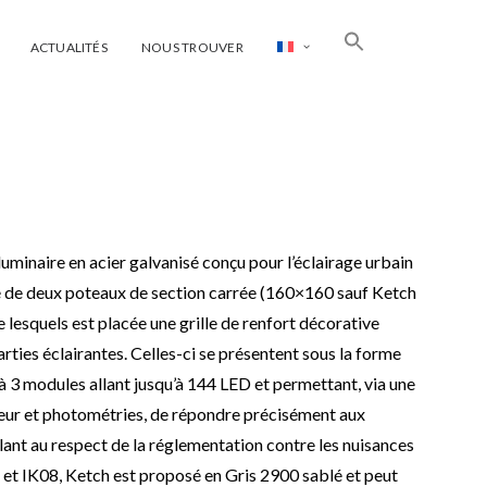
ACTUALITÉS
NOUS TROUVER
uminaire en acier galvanisé conçu pour l’éclairage urbain
sé de deux poteaux de section carrée (160×160 sauf Ketch
 lesquels est placée une grille de renfort décorative
rties éclairantes. Celles-ci se présentent sous la forme
 à 3 modules allant jusqu’à 144 LED et permettant, via une
ur et photométries, de répondre précisément aux
lant au respect de la réglementation contre les nuisances
 et IK08, Ketch est proposé en Gris 2900 sablé et peut