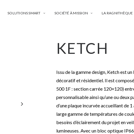
SOLUTIONS SMART
SOCIÉTÉ À MISSION
LA RAGNITHÈQUE
KETCH
Issu de la gamme design, Ketch est un l
décoratif et résidentiel. Il est compo
500 1F : section carrée 120×120) entre
personnalisable ainsi qu’une ou deux pa
d’une plaque incurvée accueillant de 1
large gamme de températures de coule
besoins d’éclairement du projet en veil
lumineuses. Avec un bloc optique IP66